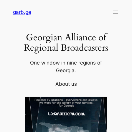
Skip
garb.ge
to
content
Georgian Alliance of
Regional Broadcasters
One window in nine regions of
Georgia.
About us