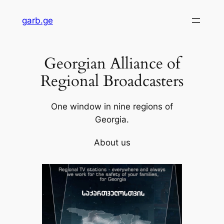
Skip
garb.ge
to
content
Georgian Alliance of
Regional Broadcasters
One window in nine regions of
Georgia.
About us