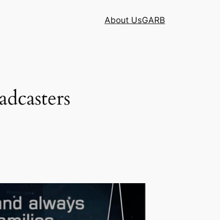
About Us
GARB
adcasters