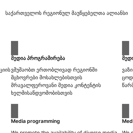
საქართველოს რეგიონულ მაუწყებელთა ალიანსი
მედია პროგრამირება
მედ
ციის
ვმუშაობთ ერთობლივად რეგიონში
ვაზ
მცხოვრები მოსახლებისთვის
ცოდ
მრავალფეროვანი მედია კონტენტის
წარ
ხელმისაწდვომობისთვის
Media programming
Medi
We promote the availability of diverse media
We s