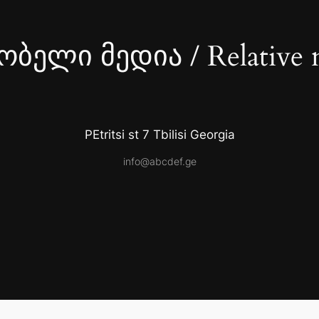
ბელი მედია / Relative 
PEtritsi st 7 Tbilisi Georgia
info@abcdef.ge