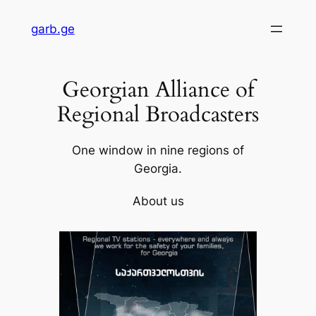
Skip
garb.ge
to
content
Georgian Alliance of
Regional Broadcasters
One window in nine regions of
Georgia.
About us