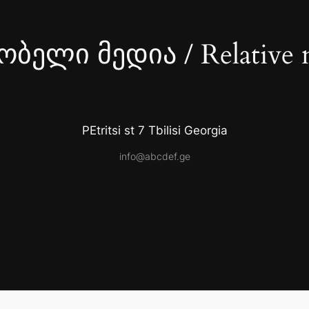
ბელი მედია / Relative 
PEtritsi st 7 Tbilisi Georgia
info@abcdef.ge