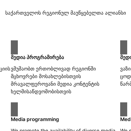
საქართველოს რეგიონულ მაუწყებელთა ალიანსი
მედია პროგრამირება
მედ
ციის
ვმუშაობთ ერთობლივად რეგიონში
ვაზ
მცხოვრები მოსახლებისთვის
ცოდ
მრავალფეროვანი მედია კონტენტის
წარ
ხელმისაწდვომობისთვის
Media programming
Medi
We promote the availability of diverse media
We s