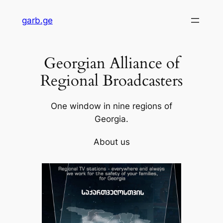
Skip
garb.ge
to
content
Georgian Alliance of
Regional Broadcasters
One window in nine regions of
Georgia.
About us