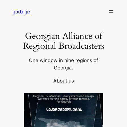
Skip
garb.ge
to
content
Georgian Alliance of
Regional Broadcasters
One window in nine regions of
Georgia.
About us