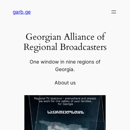
Skip
garb.ge
to
content
Georgian Alliance of
Regional Broadcasters
One window in nine regions of
Georgia.
About us