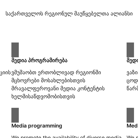
საქართველოს რეგიონულ მაუწყებელთა ალიანსი
მედია პროგრამირება
მედ
ციის
ვმუშაობთ ერთობლივად რეგიონში
ვაზ
მცხოვრები მოსახლებისთვის
ცოდ
მრავალფეროვანი მედია კონტენტის
წარ
ხელმისაწდვომობისთვის
Media programming
Medi
We promote the availability of diverse media
We s