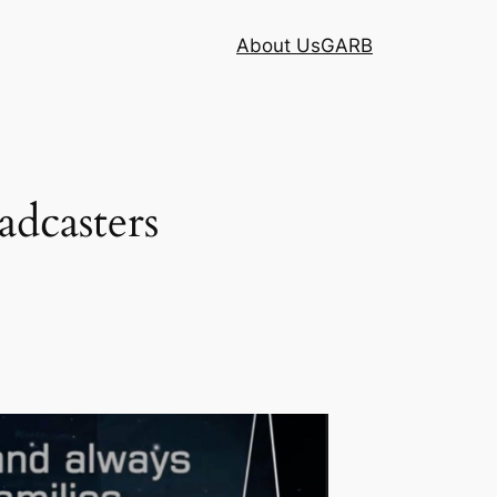
About Us
GARB
adcasters