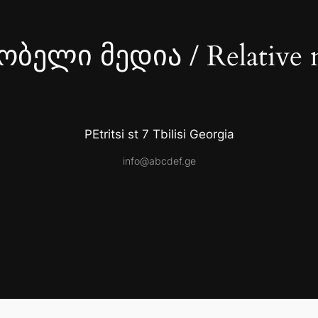
ბელი მედია / Relative 
PEtritsi st 7 Tbilisi Georgia
info@abcdef.ge