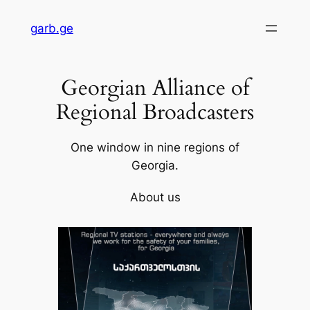
Skip
garb.ge
to
content
Georgian Alliance of
Regional Broadcasters
One window in nine regions of
Georgia.
About us