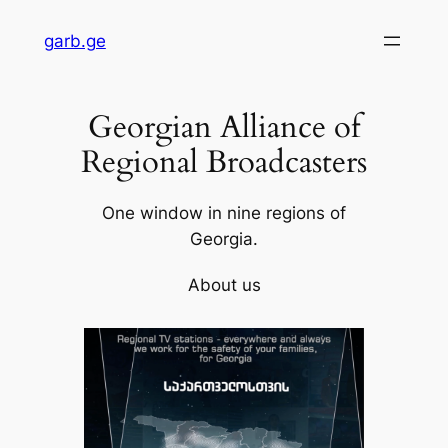
Skip
garb.ge
to
content
Georgian Alliance of
Regional Broadcasters
One window in nine regions of
Georgia.
About us