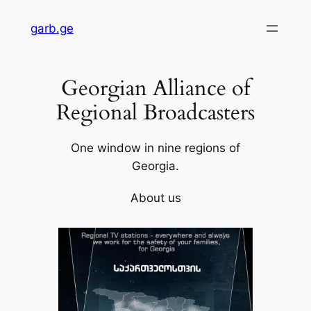
Skip
garb.ge
to
content
Georgian Alliance of
Regional Broadcasters
One window in nine regions of
Georgia.
About us