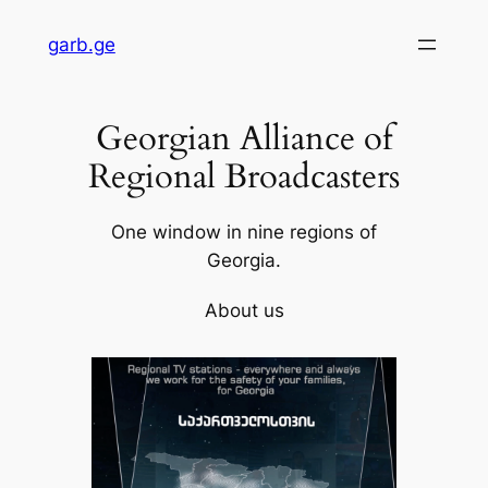
Skip
garb.ge
to
content
Georgian Alliance of
Regional Broadcasters
One window in nine regions of
Georgia.
About us