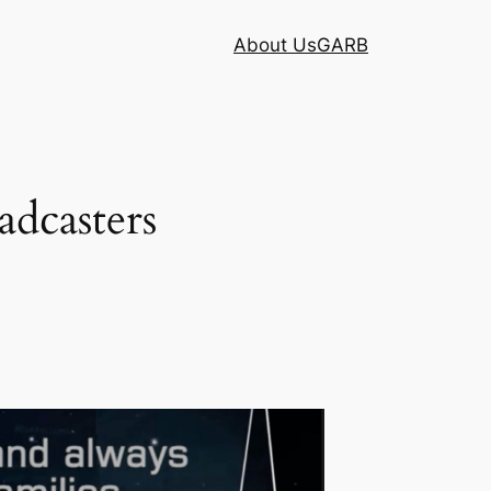
About Us
GARB
adcasters