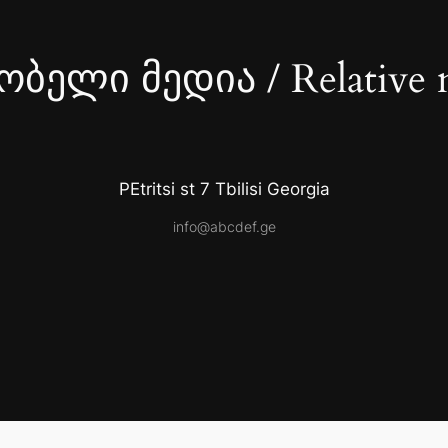
ბელი მედია / Relative 
PEtritsi st 7 Tbilisi Georgia
info@abcdef.ge