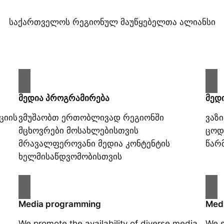
საქართველოს რეგიონულ მაუწყებელთა ალიანსი
მედია პროგრამირება
მედ
ციის
ვმუშაობთ ერთობლივად რეგიონში
ვაზ
მცხოვრები მოსახლებისთვის
ცოდ
მრავალფეროვანი მედია კონტენტის
წარ
ხელმისაწდვომობისთვის
Media programming
Medi
We promote the availability of diverse media
We s