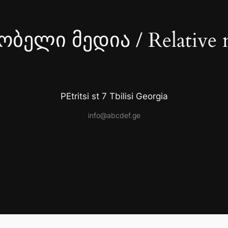
ბელი მედია / Relative 
PEtritsi st 7 Tbilisi Georgia
info@abcdef.ge