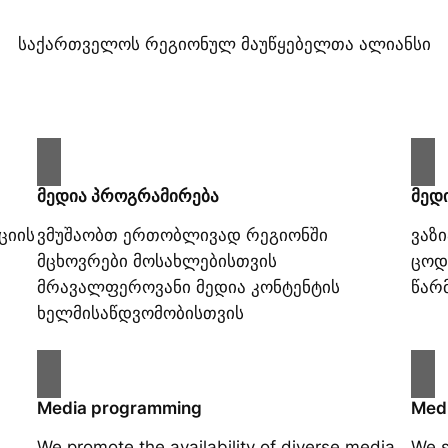
საქართველოს რეგიონულ მაუწყებელთა ალიანსი
მედია პროგრამირება
მედ
ციის
ვმუშაობთ ერთობლივად რეგიონში
ვაზ
მცხოვრები მოსახლებისთვის
ცოდ
მრავალფეროვანი მედია კონტენტის
წარ
ხელმისაწდვომობისთვის
Media programming
Medi
We promote the availability of diverse media
We s