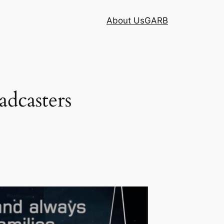
About Us
GARB
adcasters