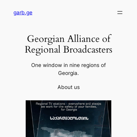
Skip
garb.ge
to
content
Georgian Alliance of
Regional Broadcasters
One window in nine regions of
Georgia.
About us