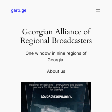
Skip
garb.ge
to
content
Georgian Alliance of
Regional Broadcasters
One window in nine regions of
Georgia.
About us