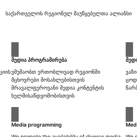
საქართველოს რეგიონულ მაუწყებელთა ალიანსი
მედია პროგრამირება
მედ
ციის
ვმუშაობთ ერთობლივად რეგიონში
ვაზ
მცხოვრები მოსახლებისთვის
ცოდ
მრავალფეროვანი მედია კონტენტის
წარ
ხელმისაწდვომობისთვის
Media programming
Medi
We promote the availability of diverse media
We s