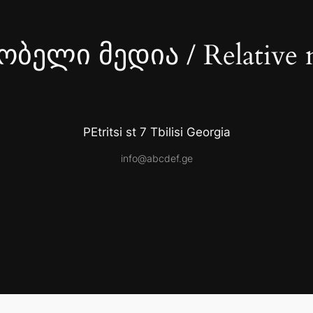
ბელი მედია / Relative 
PEtritsi st 7 Tbilisi Georgia
info@abcdef.ge