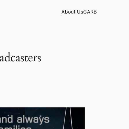
About Us
GARB
adcasters