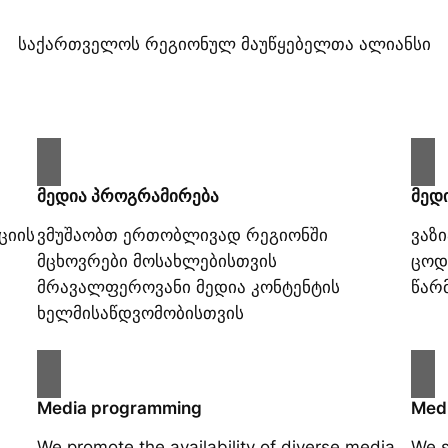
საქართველოს რეგიონულ მაუწყებელთა ალიანსი
მედია პროგრამირება
მედ
ციის
ვმუშაობთ ერთობლივად რეგიონში
ვაზ
მცხოვრები მოსახლებისთვის
ცოდ
მრავალფეროვანი მედია კონტენტის
წარ
ხელმისაწდვომობისთვის
Media programming
Medi
We promote the availability of diverse media
We s