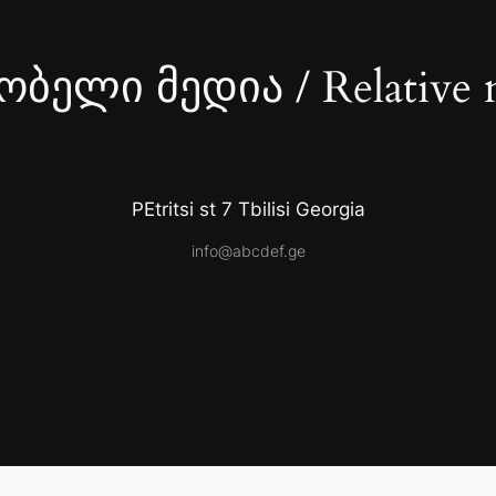
ბელი მედია / Relative 
PEtritsi st 7 Tbilisi Georgia
info@abcdef.ge