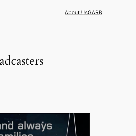
About Us
GARB
adcasters