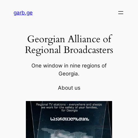
Skip
garb.ge
to
content
Georgian Alliance of
Regional Broadcasters
One window in nine regions of
Georgia.
About us