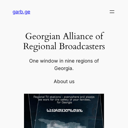
Skip
garb.ge
to
content
Georgian Alliance of
Regional Broadcasters
One window in nine regions of
Georgia.
About us