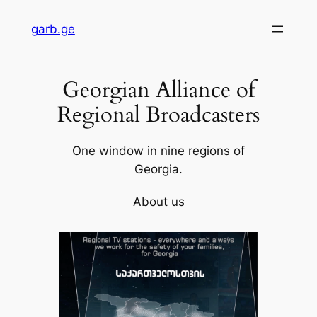
Skip
garb.ge
to
content
Georgian Alliance of
Regional Broadcasters
One window in nine regions of
Georgia.
About us