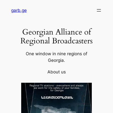
Skip
garb.ge
to
content
Georgian Alliance of
Regional Broadcasters
One window in nine regions of
Georgia.
About us