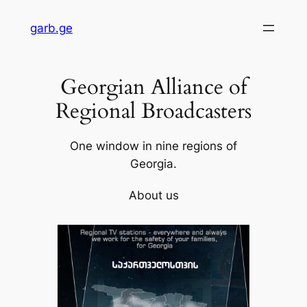
Skip
garb.ge
to
content
Georgian Alliance of
Regional Broadcasters
One window in nine regions of
Georgia.
About us