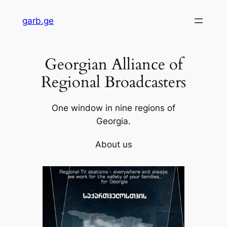
Skip
garb.ge
to
content
Georgian Alliance of
Regional Broadcasters
One window in nine regions of
Georgia.
About us