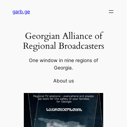
Skip
garb.ge
to
content
Georgian Alliance of
Regional Broadcasters
One window in nine regions of
Georgia.
About us