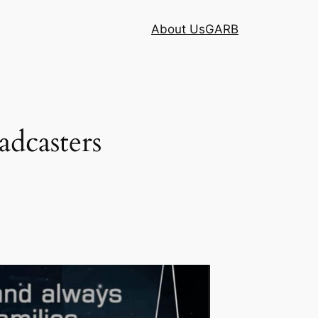
About Us
GARB
adcasters