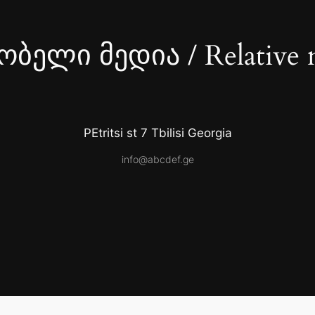
ბელი მედია / Relative 
PEtritsi st 7 Tbilisi Georgia
info@abcdef.ge