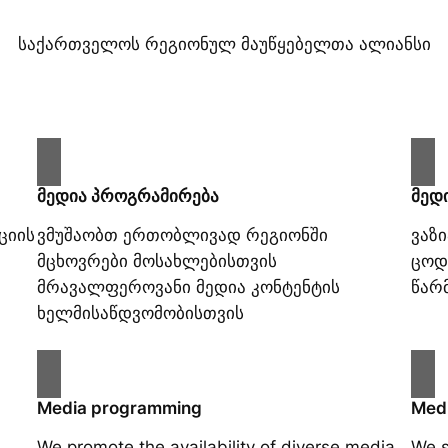
საქართველოს რეგიონულ მაუწყებელთა ალიანსი
მედია პროგრამირება
მედ
ციის
ვმუშაობთ ერთობლივად რეგიონში
ვაზ
მცხოვრები მოსახლებისთვის
ცოდ
მრავალფეროვანი მედია კონტენტის
წარ
ხელმისაწდვომობისთვის
Media programming
Medi
We promote the availability of diverse media
We s