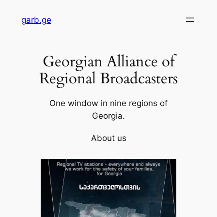
Skip
garb.ge
to
content
Georgian Alliance of
Regional Broadcasters
One window in nine regions of
Georgia.
About us