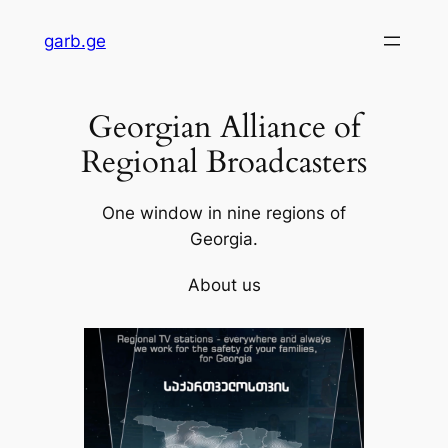
Skip
garb.ge
to
content
Georgian Alliance of
Regional Broadcasters
One window in nine regions of
Georgia.
About us