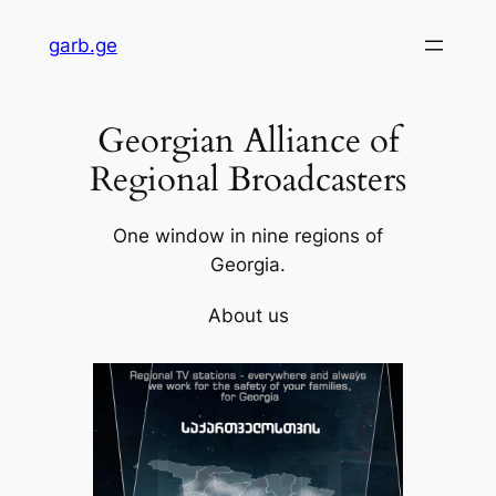
Skip
garb.ge
to
content
Georgian Alliance of
Regional Broadcasters
One window in nine regions of
Georgia.
About us