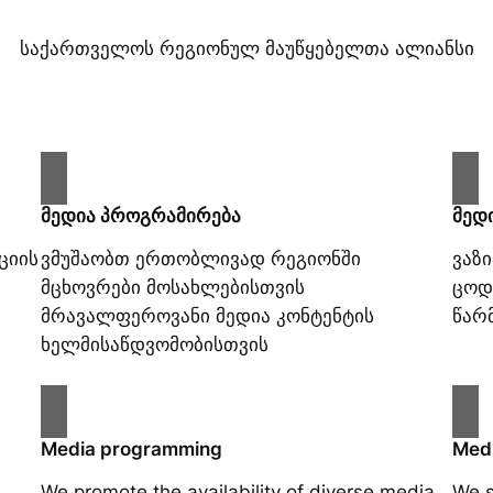
საქართველოს რეგიონულ მაუწყებელთა ალიანსი
მედია პროგრამირება
მედ
ციის
ვმუშაობთ ერთობლივად რეგიონში
ვაზ
მცხოვრები მოსახლებისთვის
ცოდ
მრავალფეროვანი მედია კონტენტის
წარ
ხელმისაწდვომობისთვის
Media programming
Medi
We promote the availability of diverse media
We s