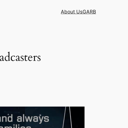
About Us
GARB
adcasters