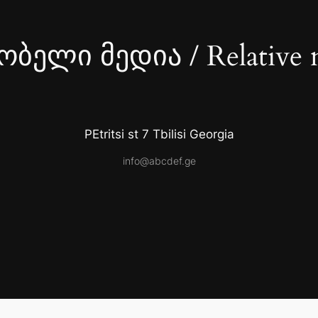
ბელი მედია / Relative 
PEtritsi st 7 Tbilisi Georgia
info@abcdef.ge