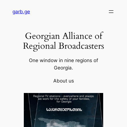
Skip
garb.ge
to
content
Georgian Alliance of
Regional Broadcasters
One window in nine regions of
Georgia.
About us