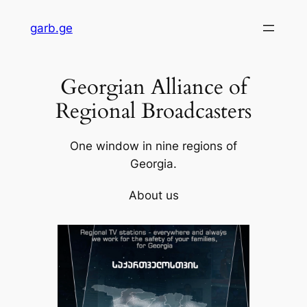
Skip
garb.ge
to
content
Georgian Alliance of
Regional Broadcasters
One window in nine regions of
Georgia.
About us