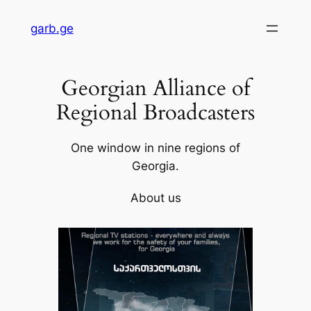
Skip
garb.ge
to
content
Georgian Alliance of
Regional Broadcasters
One window in nine regions of
Georgia.
About us