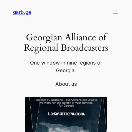
Skip
garb.ge
to
content
Georgian Alliance of
Regional Broadcasters
One window in nine regions of
Georgia.
About us