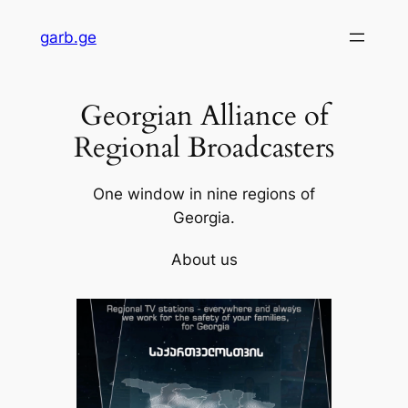
Skip
garb.ge
to
content
Georgian Alliance of
Regional Broadcasters
One window in nine regions of
Georgia.
About us