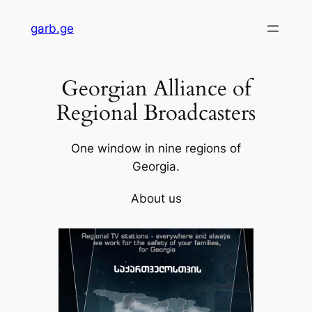
Skip
garb.ge
to
content
Georgian Alliance of
Regional Broadcasters
One window in nine regions of
Georgia.
About us