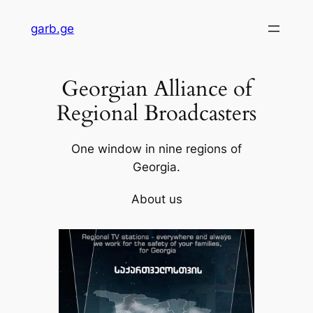
Skip
garb.ge
to
content
Georgian Alliance of
Regional Broadcasters
One window in nine regions of
Georgia.
About us