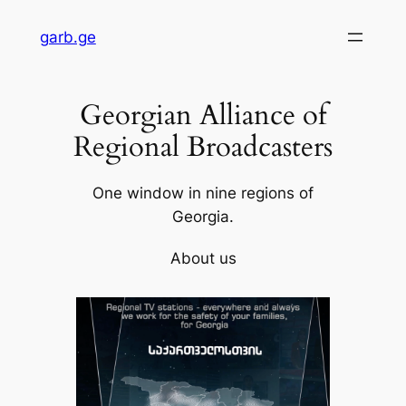
Skip
garb.ge
to
content
Georgian Alliance of
Regional Broadcasters
One window in nine regions of
Georgia.
About us