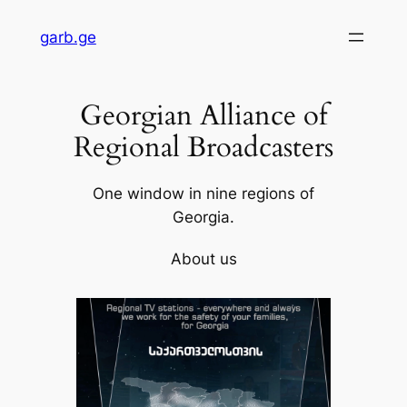
Skip
garb.ge
to
content
Georgian Alliance of
Regional Broadcasters
One window in nine regions of
Georgia.
About us