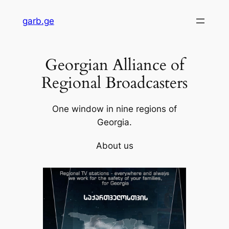
Skip
garb.ge
to
content
Georgian Alliance of
Regional Broadcasters
One window in nine regions of
Georgia.
About us