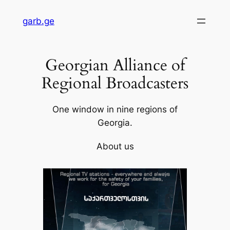
Skip
garb.ge
to
content
Georgian Alliance of
Regional Broadcasters
One window in nine regions of
Georgia.
About us