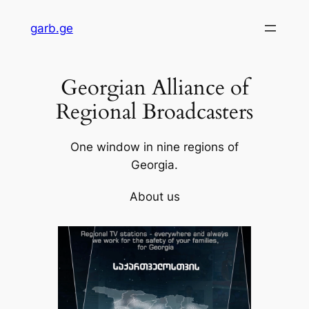
Skip
garb.ge
to
content
Georgian Alliance of
Regional Broadcasters
One window in nine regions of
Georgia.
About us