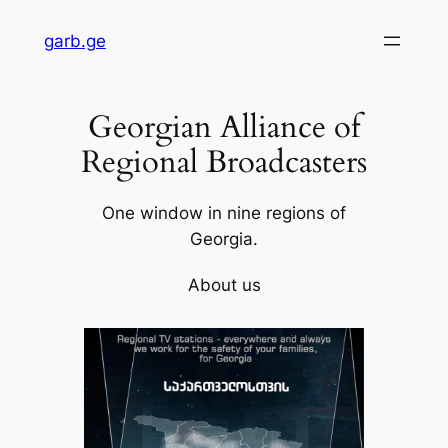
Skip
garb.ge
to
content
Georgian Alliance of
Regional Broadcasters
One window in nine regions of
Georgia.
About us