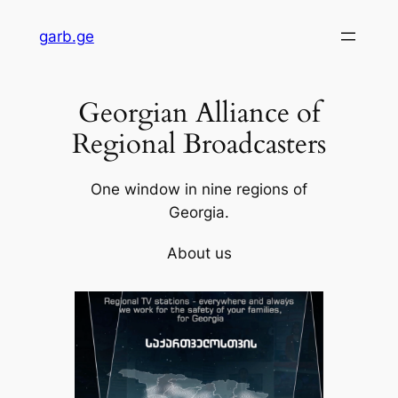
Skip
garb.ge
to
content
Georgian Alliance of
Regional Broadcasters
One window in nine regions of
Georgia.
About us