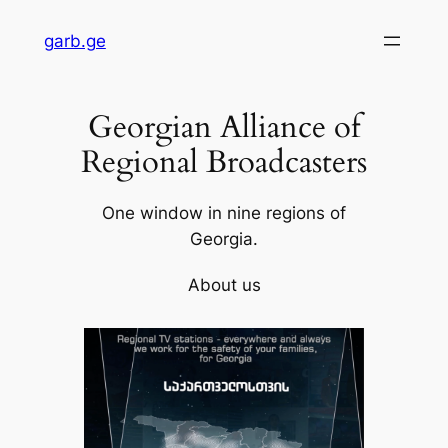
Skip
garb.ge
to
content
Georgian Alliance of
Regional Broadcasters
One window in nine regions of
Georgia.
About us