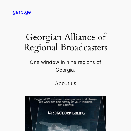
Skip
garb.ge
to
content
Georgian Alliance of
Regional Broadcasters
One window in nine regions of
Georgia.
About us