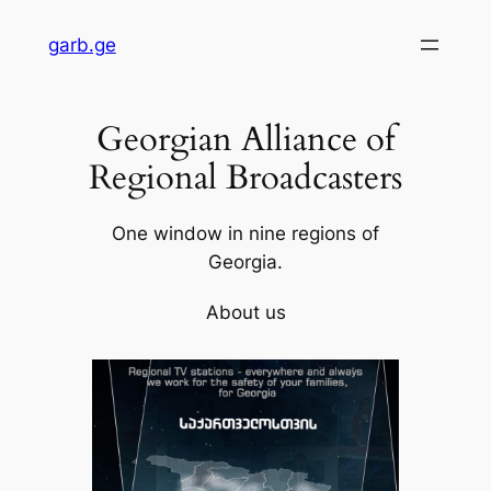
Skip
garb.ge
to
content
Georgian Alliance of
Regional Broadcasters
One window in nine regions of
Georgia.
About us