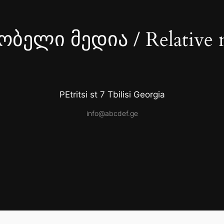
ბელი მედია / Relative 
PEtritsi st 7 Tbilisi Georgia
info@abcdef.ge