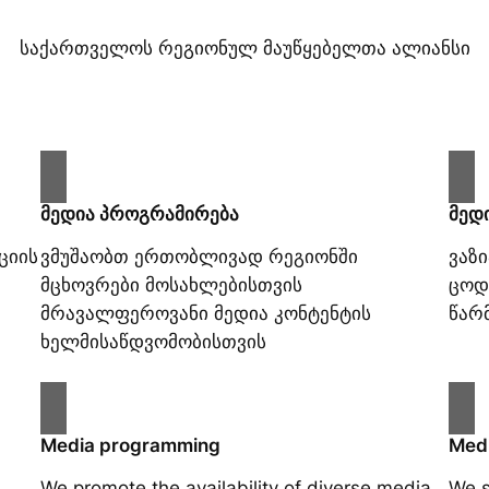
საქართველოს რეგიონულ მაუწყებელთა ალიანსი
მედია პროგრამირება
მედ
ციის
ვმუშაობთ ერთობლივად რეგიონში
ვაზ
მცხოვრები მოსახლებისთვის
ცოდ
მრავალფეროვანი მედია კონტენტის
წარ
ხელმისაწდვომობისთვის
Media programming
Medi
We promote the availability of diverse media
We s