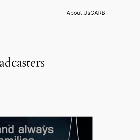
About Us
GARB
adcasters