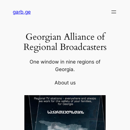
Skip
garb.ge
to
content
Georgian Alliance of
Regional Broadcasters
One window in nine regions of
Georgia.
About us